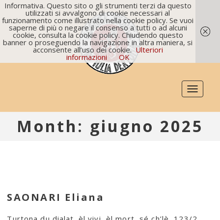
Informativa. Questo sito o gli strumenti terzi da questo
utilizzati si avvalgono di cookie necessari al
funzionamento come illustrato nella cookie policy. Se vuoi
saperne di più o negare il consenso a tutti o ad alcuni
cookie, consulta la cookie policy. Chiudendo questo
banner o proseguendo la navigazione in altra maniera, si
acconsente all’uso dei cookie.
Ulteriori
informazioni
OK
Toggle
navigati
Month: giugno 2025
SAONARI Eliana
Turtona du dialat. èl vivi, èl mort, sé ch’lè, 123/2