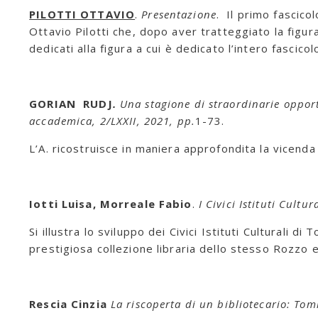
PILOTTI OTTAVIO
.
Presentazione
. Il primo fascico
Ottavio Pilotti che, dopo aver tratteggiato la figu
dedicati alla figura a cui è dedicato l’intero fascicol
GORIAN RUDJ
.
Una stagione di straordinarie opport
accademica,
2/LXXII, 2021, pp.
1-73.
L’A. ricostruisce in maniera approfondita la vicen
Iotti Luisa, Morreale Fabio
.
I Civici Istituti Cultur
Si illustra lo sviluppo dei Civici Istituti Culturali
prestigiosa collezione libraria dello stesso Rozzo 
Rescia Cinzia
La riscoperta di un bibliotecario: 