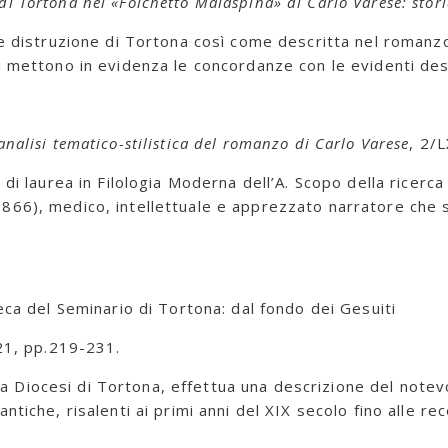
 di Tortona nel «Folchetto Malaspina» di Carlo Varese: sto
 e distruzione di Tortona così come descritta nel romanzo
 mettono in evidenza le concordanze con le evidenti descri
nalisi tematico-stilistica del romanzo di Carlo Varese
, 2/
 di laurea in Filologia Moderna dell’A. Scopo della ricerc
866), medico, intellettuale e apprezzato narratore che si
eca del Seminario di Tortona: dal fondo dei Gesuiti
021, pp.219-231.
della Diocesi di Tortona, effettua una descrizione del note
tiche, risalenti ai primi anni del XIX secolo fino alle rec