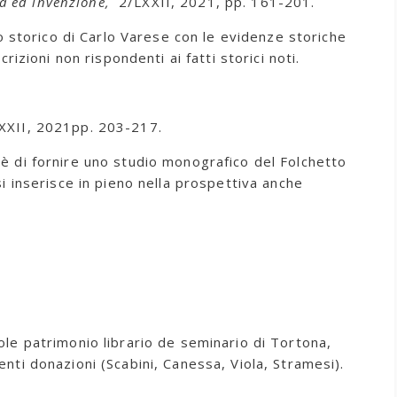
ria ed invenzione,
2/LXXII, 2021, pp. 161-201.
 storico di Carlo Varese con le evidenze storiche
zioni non rispondenti ai fatti storici noti.
LXXII, 2021pp. 203-217.
a è di fornire uno studio monografico del Folchetto
 inserisce in pieno nella prospettiva anche
vole patrimonio librario de seminario di Tortona,
enti donazioni (Scabini, Canessa, Viola, Stramesi).