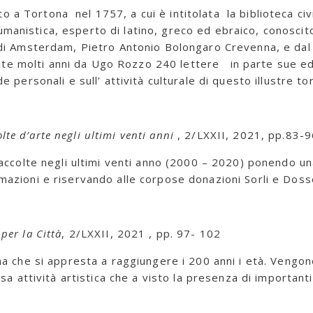
o a Tortona nel 1757, a cui è intitolata la biblioteca civ
manistica, esperto di latino, greco ed ebraico, conoscito
o di Amsterdam, Pietro Antonio Bolongaro Crevenna, e dal 1
e molti anni da Ugo Rozzo 240 lettere in parte sue ed i
de personali e sull’ attività culturale di questo illustre t
lte d’arte negli ultimi venti anni
, 2/LXXII, 2021, pp.83-9
e Raccolte negli ultimi venti anno (2000 – 2020) ponendo u
rmazioni e riservando alle corpose donazioni Sorli e Dos
 per la Città
, 2/LXXII, 2021 , pp. 97- 102
ona che si appresta a raggiungere i 200 anni i età. Vengono 
nsa attività artistica che a visto la presenza di importanti 