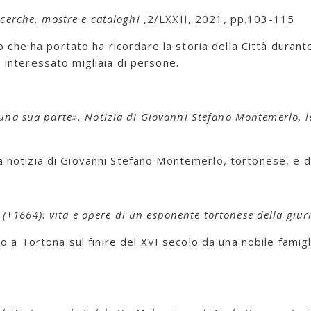
icerche, mostre e cataloghi
,2/LXXII, 2021, pp.103-115
dio che ha portato ha ricordare la storia della Città duran
o interessato migliaia di persone.
’una sua parte». Notizia di Giovanni Stefano Montemerlo, le
a notizia di Giovanni Stefano Montemerlo, tortonese, e d
 (+1664): vita e opere di un esponente tortonese della gi
ato a Tortona sul finire del XVI secolo da una nobile famig