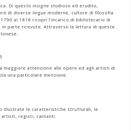
ica. Di questo insigne studioso ed erudito,
re di diverse lingue moderne, cultore di filosofia
790 al 1818 ricoprì l’incarico di bibliotecario di
n parte ricevute. Attraverso la lettura di queste
ortonese.
6
na maggiore attenzione alle opere ed agli artisti di
sola una particolare menzione.
illustrate le caratteristiche strutturali, le
artisti, registi, cantanti.