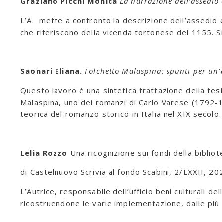
Graziano Picchi Monica
La narrazione dell’assedio
L’A. mette a confronto la descrizione dell’assedio
che riferiscono della vicenda tortonese del 1155. Si
Saonari Eliana.
Folchetto Malaspina: spunti per un’a
Questo lavoro è una sintetica trattazione della tesi
Malaspina, uno dei romanzi di Carlo Varese (1792-1
teorica del romanzo storico in Italia nel XIX secolo.
Lelia Rozzo
Una ricognizione sui fondi della bibliot
di Castelnuovo Scrivia al fondo Scabini, 2/LXXII, 2
L’Autrice, responsabile dell’ufficio beni culturali 
ricostruendone le varie implementazione, dalle più an